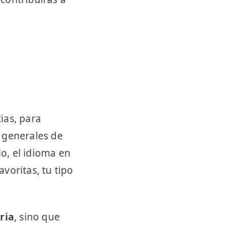
ias, para
s generales de
o, el idioma en
voritas, tu tipo
ria
, sino que