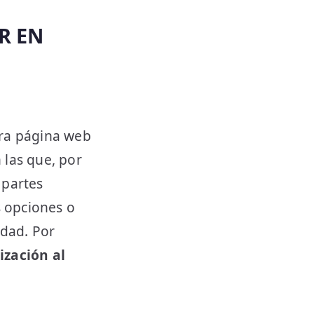
R EN
tra página web
 las que, por
 partes
s opciones o
idad. Por
ización al