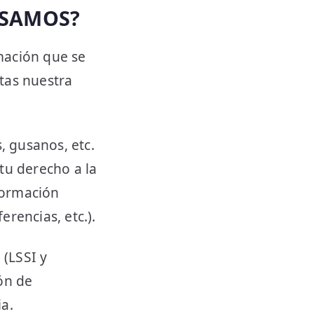
USAMOS?
mación que se
tas nuestra
, gusanos, etc.
tu derecho a la
formación
rencias, etc.).
 (LSSI y
ón de
ia.