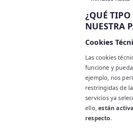
¿QUÉ TIPO
NUESTRA P
Cookies Técni
Las cookies técn
funcione y puedas
ejemplo, nos perm
restringidas de l
servicios ya sele
ello,
están activ
respecto
.