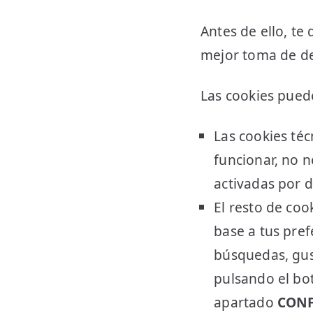
Antes de ello, t
mejor toma de de
Las cookies puede
Las cookies té
funcionar, no n
activadas por d
El resto de coo
base a tus pref
búsquedas, gus
pulsando el b
apartado
CONF