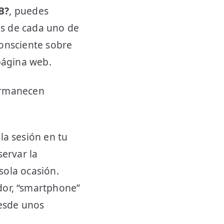
B?
, puedes
tos de cada uno de
consciente sobre
página web.
permanecen
a sesión en tu
ervar la
sola ocasión.
or, “smartphone”
esde unos