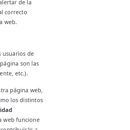
lertar de la
al correcto
na web.
s usuarios de
 página son las
nte, etc.).
stra página web,
mo los distintos
lidad
na web funcione
contribuirás a