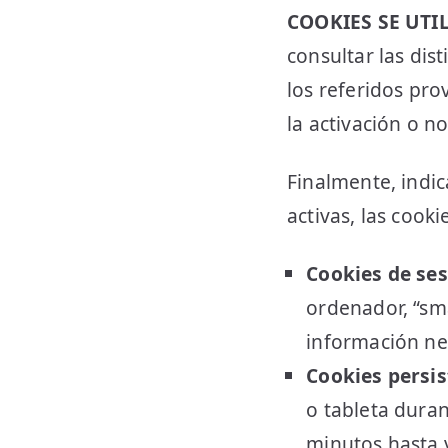
COOKIES SE UT
consultar las dis
los referidos pro
la activación o n
Finalmente, indi
activas, las cook
Cookies de ses
ordenador, “sm
información nec
Cookies persi
o tableta dura
minutos hasta 